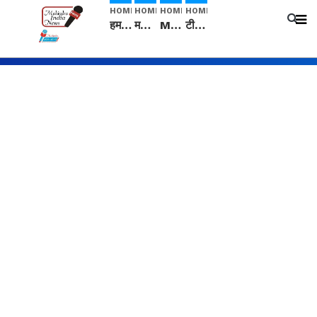
HOME
HOME
HOME
HOME
हम सनातनी..." सांसद kangana Ranaut से क्या बोली लड़की? Viral Jantar-Mantar | CJP protest
मनीषा हत्याकांड: हत्या, आत्महत्या या कोई बड़ा राज? | Full Story | Josh Haryana
Mangalsutra: हिंदू धर्म में शादी के बाद मंगलसूत्र क्यों पहनती है महिलाएं, किसने शुरु की ये परंपरा
टीम बीकेई ने एग्रीकल्चर ग्रेड की यूरिया खाद गट्टों में बदलकर टेक्निकल ग्रेड में बेचने वालों पर करवाई कार्रवाई: लखविंदर सिंह औलख