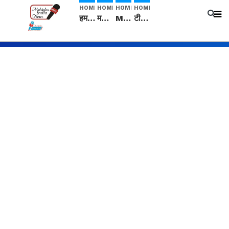
HOME
HOME
HOME
HOME
हम सनातनी..." सांसद kangana Ranaut से क्या बोली लड़की? Viral Jantar-Mantar | CJP protest
मनीषा हत्याकांड: हत्या, आत्महत्या या कोई बड़ा राज? | Full Story | Josh Haryana
Mangalsutra: हिंदू धर्म में शादी के बाद मंगलसूत्र क्यों पहनती है महिलाएं, किसने शुरु की ये परंपरा
टीम बीकेई ने एग्रीकल्चर ग्रेड की यूरिया खाद गट्टों में बदलकर टेक्निकल ग्रेड में बेचने वालों पर करवाई कार्रवाई: लखविंदर सिंह औलख