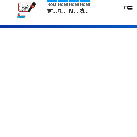
HOME
HOME
HOME
HOME
हम सनातनी..." सांसद kangana Ranaut से क्या बोली लड़की? Viral Jantar-Mantar | CJP protest
मनीषा हत्याकांड: हत्या, आत्महत्या या कोई बड़ा राज? | Full Story | Josh Haryana
Mangalsutra: हिंदू धर्म में शादी के बाद मंगलसूत्र क्यों पहनती है महिलाएं, किसने शुरु की ये परंपरा
टीम बीकेई ने एग्रीकल्चर ग्रेड की यूरिया खाद गट्टों में बदलकर टेक्निकल ग्रेड में बेचने वालों पर करवाई कार्रवाई: लखविंदर सिंह औलख