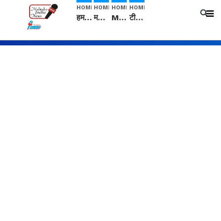
HOME
HOME
HOME
HOME
हम सनातनी..." सांसद kangana Ranaut से क्या बोली लड़की? Viral Jantar-Mantar | CJP protest
मनीषा हत्याकांड: हत्या, आत्महत्या या कोई बड़ा राज? | Full Story | Josh Haryana
Mangalsutra: हिंदू धर्म में शादी के बाद मंगलसूत्र क्यों पहनती है महिलाएं, किसने शुरु की ये परंपरा
टीम बीकेई ने एग्रीकल्चर ग्रेड की यूरिया खाद गट्टों में बदलकर टेक्निकल ग्रेड में बेचने वालों पर करवाई कार्रवाई: लखविंदर सिंह औलख