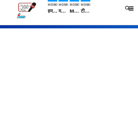
HOME
HOME
HOME
HOME
हम सनातनी..." सांसद kangana Ranaut से क्या बोली लड़की? Viral Jantar-Mantar | CJP protest
मनीषा हत्याकांड: हत्या, आत्महत्या या कोई बड़ा राज? | Full Story | Josh Haryana
Mangalsutra: हिंदू धर्म में शादी के बाद मंगलसूत्र क्यों पहनती है महिलाएं, किसने शुरु की ये परंपरा
टीम बीकेई ने एग्रीकल्चर ग्रेड की यूरिया खाद गट्टों में बदलकर टेक्निकल ग्रेड में बेचने वालों पर करवाई कार्रवाई: लखविंदर सिंह औलख