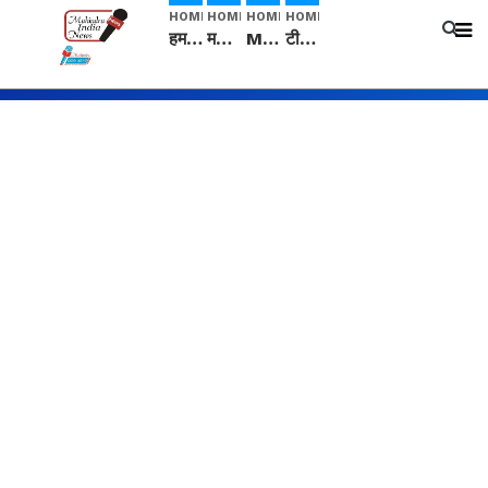
HOME
HOME
HOME
HOME
हम सनातनी..." सांसद kangana Ranaut से क्या बोली लड़की? Viral Jantar-Mantar | CJP protest
मनीषा हत्याकांड: हत्या, आत्महत्या या कोई बड़ा राज? | Full Story | Josh Haryana
Mangalsutra: हिंदू धर्म में शादी के बाद मंगलसूत्र क्यों पहनती है महिलाएं, किसने शुरु की ये परंपरा
टीम बीकेई ने एग्रीकल्चर ग्रेड की यूरिया खाद गट्टों में बदलकर टेक्निकल ग्रेड में बेचने वालों पर करवाई कार्रवाई: लखविंदर सिंह औलख