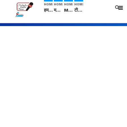
HOME
HOME
HOME
HOME
हम सनातनी..." सांसद kangana Ranaut से क्या बोली लड़की? Viral Jantar-Mantar | CJP protest
मनीषा हत्याकांड: हत्या, आत्महत्या या कोई बड़ा राज? | Full Story | Josh Haryana
Mangalsutra: हिंदू धर्म में शादी के बाद मंगलसूत्र क्यों पहनती है महिलाएं, किसने शुरु की ये परंपरा
टीम बीकेई ने एग्रीकल्चर ग्रेड की यूरिया खाद गट्टों में बदलकर टेक्निकल ग्रेड में बेचने वालों पर करवाई कार्रवाई: लखविंदर सिंह औलख