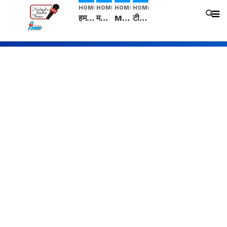
HOME
HOME
HOME
HOME
हम सनातनी..." सांसद kangana Ranaut से क्या बोली लड़की? Viral Jantar-Mantar | CJP protest
मनीषा हत्याकांड: हत्या, आत्महत्या या कोई बड़ा राज? | Full Story | Josh Haryana
Mangalsutra: हिंदू धर्म में शादी के बाद मंगलसूत्र क्यों पहनती है महिलाएं, किसने शुरु की ये परंपरा
टीम बीकेई ने एग्रीकल्चर ग्रेड की यूरिया खाद गट्टों में बदलकर टेक्निकल ग्रेड में बेचने वालों पर करवाई कार्रवाई: लखविंदर सिंह औलख