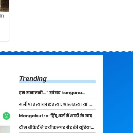
Trending
हम सनातनी..." सांसद kangana
Ranaut से क्या बोली लड़की? Viral
मनीषा हत्याकांड: हत्या, आत्महत्या या कोई बड़ा राज?
Jantar-Mantar | CJP protest
| Full Story | Josh Haryana
Mangalsutra: हिंदू धर्म में शादी के बाद
मंगलसूत्र क्यों पहनती है महिलाएं, किसने
टीम बीकेई ने एग्रीकल्चर ग्रेड की यूरिया
शुरु की ये परंपरा