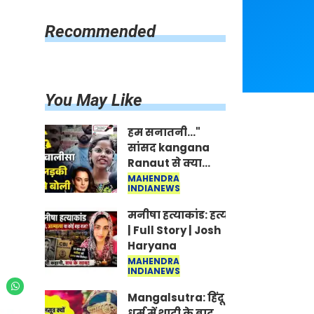
किसानों को मिलेगी 70 % तक सहायता
राशि
Recommended
You May Like
हम सनातनी..."
सांसद kangana
Ranaut से क्या
बोली लड़की? Viral
MAHENDRA
INDIANEWS
Jantar-Mantar |
CJP protest
मनीषा हत्याकांड: हत्या, आत्महत्या या क
| Full Story | Josh
Haryana
MAHENDRA
INDIANEWS
Mangalsutra: हिंदू
धर्म में शादी के बाद