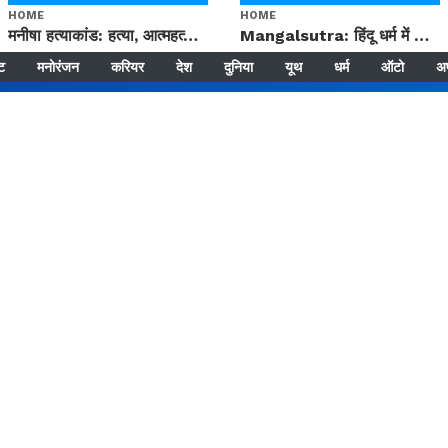
HOME
HOME
मनीषा हत्याकांड: हत्या, आत्महत्या या कोई बड़ा राज? | Full Story | Josh Haryana
Mangalsutra: हिंदू धर्म में शादी के बाद मंगलसूत्र क्यों पहनती है महिलाएं, किसने शुरु की ये परंपरा
्ट
मनोरंजन
करियर
देश
दुनिया
यूथ
धर्म
ऑटो
अ