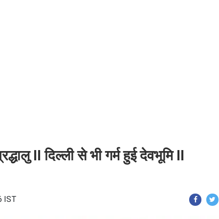
रद्धालु II दिल्ली से भी गर्म हुई देवभूमि II
6 IST