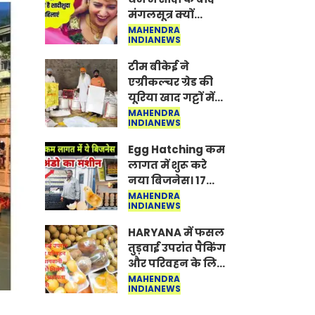
मंगलसूत्र क्यों
पहनती है महिलाएं,
MAHENDRA
INDIANEWS
किसने शुरु की ये
परंपरा
टीम बीकेई ने
एग्रीकल्चर ग्रेड की
यूरिया खाद गट्टों में
बदलकर टेक्निकल
MAHENDRA
INDIANEWS
ग्रेड में बेचने वालों पर
करवाई कार्रवाई:
Egg Hatching कम
लखविंदर सिंह
लागत में शुरू करे
औलख
नया बिजनेस। 17
हजार रुपए से शुरू
MAHENDRA
INDIANEWS
करे। Egg Hatching
Machine
HARYANA में फसल
तुड़वाई उपरांत पैकिंग
और परिवहन के लिए
बागवानी किसानों
MAHENDRA
INDIANEWS
को मिलेगी 70 %
तक सहायता राशि