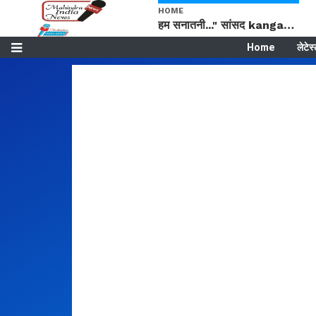
HOME
हम सनातनी..." सांसद kangana Ranaut से क्या बोली लड़की? Viral Jantar-Mantar | CJP protest
Home
लेटेस