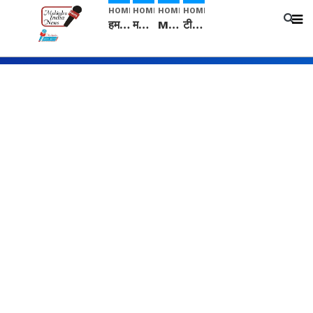
HOME
HOME
HOME
HOME
हम सनातनी..." सांसद kangana Ranaut से क्या बोली लड़की? Viral Jantar-Mantar | CJP protest
मनीषा हत्याकांड: हत्या, आत्महत्या या कोई बड़ा राज? | Full Story | Josh Haryana
Mangalsutra: हिंदू धर्म में शादी के बाद मंगलसूत्र क्यों पहनती है महिलाएं, किसने शुरु की ये परंपरा
टीम बीकेई ने एग्रीकल्चर ग्रेड की यूरिया खाद गट्टों में बदलकर टेक्निकल ग्रेड में बेचने वालों पर करवाई कार्रवाई: लखविंदर सिंह औलख