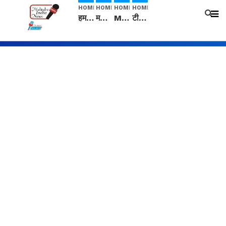
HOME
HOME
HOME
HOME
हम सनातनी..." सांसद kangana Ranaut से क्या बोली लड़की? Viral Jantar-Mantar | CJP protest
मनीषा हत्याकांड: हत्या, आत्महत्या या कोई बड़ा राज? | Full Story | Josh Haryana
Mangalsutra: हिंदू धर्म में शादी के बाद मंगलसूत्र क्यों पहनती है महिलाएं, किसने शुरु की ये परंपरा
टीम बीकेई ने एग्रीकल्चर ग्रेड की यूरिया खाद गट्टों में बदलकर टेक्निकल ग्रेड में बेचने वालों पर करवाई कार्रवाई: लखविंदर सिंह औलख