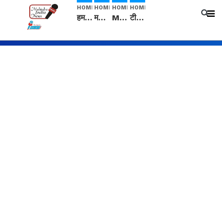
HOME
HOME
HOME
HOME
हम सनातनी..." सांसद kangana Ranaut से क्या बोली लड़की? Viral Jantar-Mantar | CJP protest
मनीषा हत्याकांड: हत्या, आत्महत्या या कोई बड़ा राज? | Full Story | Josh Haryana
Mangalsutra: हिंदू धर्म में शादी के बाद मंगलसूत्र क्यों पहनती है महिलाएं, किसने शुरु की ये परंपरा
टीम बीकेई ने एग्रीकल्चर ग्रेड की यूरिया खाद गट्टों में बदलकर टेक्निकल ग्रेड में बेचने वालों पर करवाई कार्रवाई: लखविंदर सिंह औलख