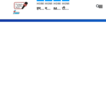
HOME
HOME
HOME
HOME
हम सनातनी..." सांसद kangana Ranaut से क्या बोली लड़की? Viral Jantar-Mantar | CJP protest
मनीषा हत्याकांड: हत्या, आत्महत्या या कोई बड़ा राज? | Full Story | Josh Haryana
Mangalsutra: हिंदू धर्म में शादी के बाद मंगलसूत्र क्यों पहनती है महिलाएं, किसने शुरु की ये परंपरा
टीम बीकेई ने एग्रीकल्चर ग्रेड की यूरिया खाद गट्टों में बदलकर टेक्निकल ग्रेड में बेचने वालों पर करवाई कार्रवाई: लखविंदर सिंह औलख