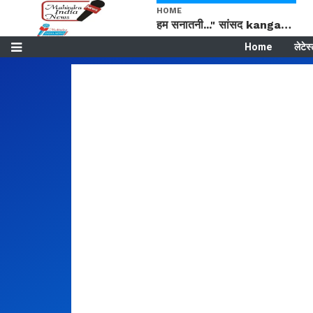
HOME
हम सनातनी..." सांसद kangana Ranaut से क्या बोली लड़की? Viral Jantar-Mantar | CJP protest
Home
लेटेस