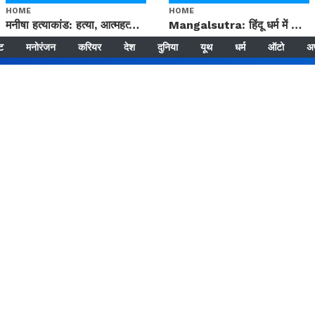
HOME
HOME
मनीषा हत्याकांड: हत्या, आत्महत्या या कोई बड़ा राज? | Full Story | Josh Haryana
Mangalsutra: हिंदू धर्म में शादी के बाद मंगलसूत्र क्यों पहनती है महिलाएं, किसने शुरु की ये परंपरा
्ट
मनोरंजन
करियर
देश
दुनिया
यूथ
धर्म
ऑटो
अ