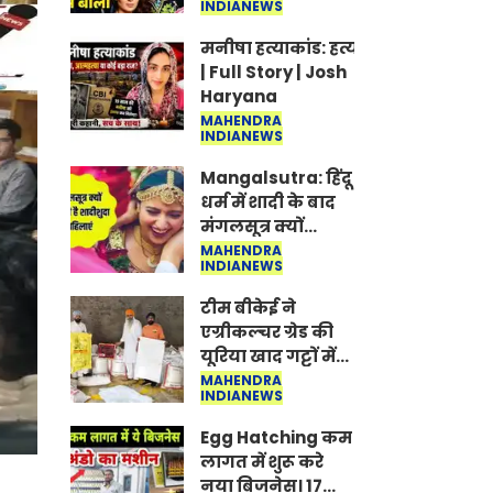
INDIANEWS
Jantar-Mantar |
CJP protest
मनीषा हत्याकांड: हत्या, आत्महत्या या क
| Full Story | Josh
Haryana
MAHENDRA
INDIANEWS
Mangalsutra: हिंदू
धर्म में शादी के बाद
मंगलसूत्र क्यों
पहनती है महिलाएं,
MAHENDRA
INDIANEWS
किसने शुरु की ये
परंपरा
टीम बीकेई ने
एग्रीकल्चर ग्रेड की
यूरिया खाद गट्टों में
बदलकर टेक्निकल
MAHENDRA
INDIANEWS
ग्रेड में बेचने वालों पर
करवाई कार्रवाई:
Egg Hatching कम
लखविंदर सिंह
लागत में शुरू करे
औलख
नया बिजनेस। 17