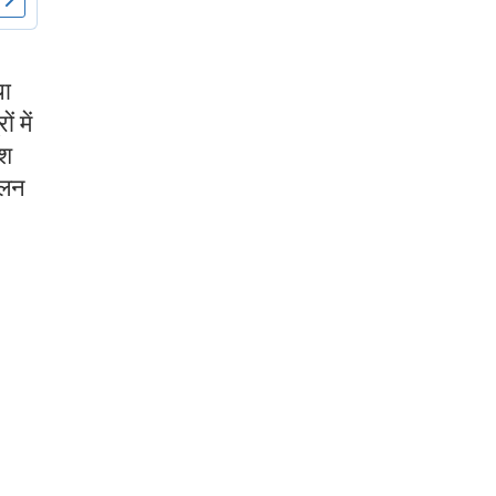
था
 में
ेश
ालन