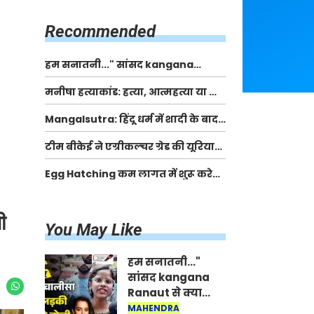
किसानों को मिलेगी 70 % तक सहायता
राशि
Recommended
हम सनातनी..." सांसद kangana
Ranaut से क्या बोली लड़की? Viral
मनीषा हत्याकांड: हत्या, आत्महत्या या कोई बड़ा राज?
Jantar-Mantar | CJP protest
| Full Story | Josh Haryana
Mangalsutra: हिंदू धर्म में शादी के बाद
मंगलसूत्र क्यों पहनती है महिलाएं, किसने
टीम बीकेई ने एग्रीकल्चर ग्रेड की यूरिया
शुरु की ये परंपरा
खाद गट्टों में बदलकर टेक्निकल ग्रेड में
Egg Hatching कम लागत में शुरू करे
बेचने वालों पर करवाई कार्रवाई:
नया बिजनेस। 17 हजार रुपए से शुरू करे।
लखविंदर सिंह औलख
Egg Hatching Machine
ी
You May Like
हम सनातनी..."
सांसद kangana
Ranaut से क्या
बोली लड़की? Viral
MAHENDRA