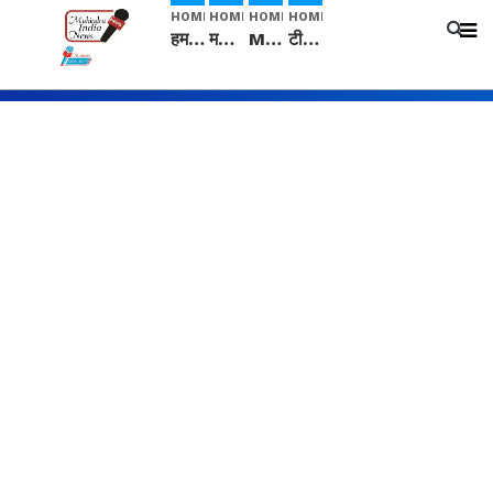
HOME
HOME
HOME
HOME
हम सनातनी..." सांसद kangana Ranaut से क्या बोली लड़की? Viral Jantar-Mantar | CJP protest
मनीषा हत्याकांड: हत्या, आत्महत्या या कोई बड़ा राज? | Full Story | Josh Haryana
Mangalsutra: हिंदू धर्म में शादी के बाद मंगलसूत्र क्यों पहनती है महिलाएं, किसने शुरु की ये परंपरा
टीम बीकेई ने एग्रीकल्चर ग्रेड की यूरिया खाद गट्टों में बदलकर टेक्निकल ग्रेड में बेचने वालों पर करवाई कार्रवाई: लखविंदर सिंह औलख