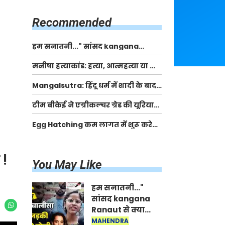
किसानों को मिलेगी 70 % तक सहायता
राशि
Recommended
हम सनातनी..." सांसद kangana
Ranaut से क्या बोली लड़की? Viral
मनीषा हत्याकांड: हत्या, आत्महत्या या कोई बड़ा राज?
Jantar-Mantar | CJP protest
| Full Story | Josh Haryana
Mangalsutra: हिंदू धर्म में शादी के बाद
मंगलसूत्र क्यों पहनती है महिलाएं, किसने
टीम बीकेई ने एग्रीकल्चर ग्रेड की यूरिया
शुरु की ये परंपरा
खाद गट्टों में बदलकर टेक्निकल ग्रेड में
Egg Hatching कम लागत में शुरू करे
बेचने वालों पर करवाई कार्रवाई:
नया बिजनेस। 17 हजार रुपए से शुरू करे।
लखविंदर सिंह औलख
Egg Hatching Machine
 !
You May Like
हम सनातनी..."
सांसद kangana
Ranaut से क्या
बोली लड़की? Viral
MAHENDRA