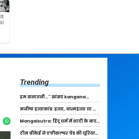
Trending
हम सनातनी..." सांसद kangana
Ranaut से क्या बोली लड़की? Viral
मनीषा हत्याकांड: हत्या, आत्महत्या या कोई बड़ा राज?
Jantar-Mantar | CJP protest
| Full Story | Josh Haryana
Mangalsutra: हिंदू धर्म में शादी के बाद
मंगलसूत्र क्यों पहनती है महिलाएं, किसने
टीम बीकेई ने एग्रीकल्चर ग्रेड की यूरिया
शुरु की ये परंपरा