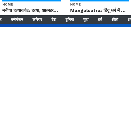
HOME
HOME
मनीषा हत्याकांड: हत्या, आत्महत्या या कोई बड़ा राज? | Full Story | Josh Haryana
Mangalsutra: हिंदू धर्म में शादी के बाद मंगलसूत्र क्यों पहनती है महिलाएं, किसने शुरु की ये परंपरा
्ट
मनोरंजन
करियर
देश
दुनिया
यूथ
धर्म
ऑटो
अ