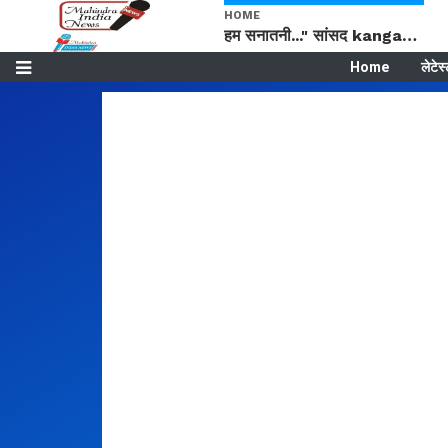
HOME
हम सनातनी..." सांसद kangana Ranaut से क्या बोली लड़की? Viral Jantar-Mantar | CJP protest
Home
लेटेस