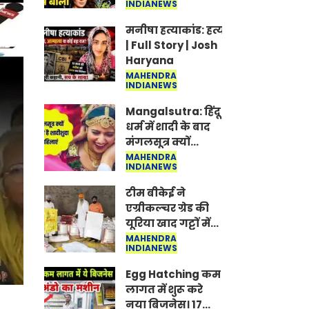
INDIANEWS
Jantar-Mantar |
CJP protest
मनीषा हत्याकांड: हत्या, आत्महत्या या क
| Full Story | Josh
Haryana
MAHENDRA
INDIANEWS
Mangalsutra: हिंदू
धर्म में शादी के बाद
मंगलसूत्र क्यों
पहनती है महिलाएं,
MAHENDRA
INDIANEWS
किसने शुरु की ये
परंपरा
टीम बीकेई ने
एग्रीकल्चर ग्रेड की
यूरिया खाद गट्टों में
बदलकर टेक्निकल
MAHENDRA
INDIANEWS
ग्रेड में बेचने वालों पर
करवाई कार्रवाई:
Egg Hatching कम
लखविंदर सिंह
लागत में शुरू करे
औलख
नया बिजनेस। 17