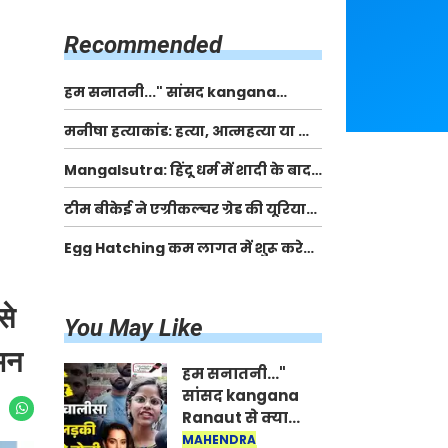
किसानों को मिलेगी 70 % तक सहायता
राशि
Recommended
हम सनातनी..." सांसद kangana
Ranaut से क्या बोली लड़की? Viral
मनीषा हत्याकांड: हत्या, आत्महत्या या कोई बड़ा राज?
Jantar-Mantar | CJP protest
| Full Story | Josh Haryana
Mangalsutra: हिंदू धर्म में शादी के बाद
मंगलसूत्र क्यों पहनती है महिलाएं, किसने
टीम बीकेई ने एग्रीकल्चर ग्रेड की यूरिया
शुरु की ये परंपरा
खाद गट्टों में बदलकर टेक्निकल ग्रेड में
Egg Hatching कम लागत में शुरू करे
बेचने वालों पर करवाई कार्रवाई:
नया बिजनेस। 17 हजार रुपए से शुरू करे।
लखविंदर सिंह औलख
Egg Hatching Machine
से
You May Like
 मन
हम सनातनी..."
सांसद kangana
Ranaut से क्या
बोली लड़की? Viral
MAHENDRA