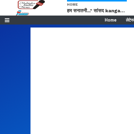
HOME
हम सनातनी..." सांसद kangana Ranaut से क्या बोली लड़की? Viral Jantar-Mantar | CJP protest
Home
लेटेस