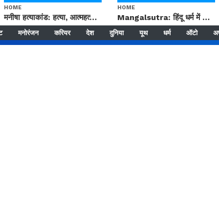
HOME
HOME
मनीषा हत्याकांड: हत्या, आत्महत्या या कोई बड़ा राज? | Full Story | Josh Haryana
Mangalsutra: हिंदू धर्म में शादी के बाद मंगलसूत्र क्यों पहनती है महिलाएं, किसने शुरु की ये परंपरा
्ट
मनोरंजन
करियर
देश
दुनिया
यूथ
धर्म
ऑटो
अ