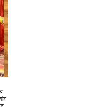
ंच
गांव
ठन