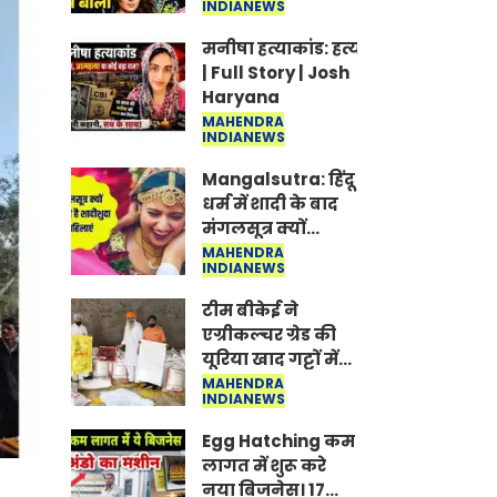
INDIANEWS
Jantar-Mantar |
CJP protest
मनीषा हत्याकांड: हत्या, आत्महत्या या क
| Full Story | Josh
Haryana
MAHENDRA
INDIANEWS
Mangalsutra: हिंदू
धर्म में शादी के बाद
मंगलसूत्र क्यों
पहनती है महिलाएं,
MAHENDRA
INDIANEWS
किसने शुरु की ये
परंपरा
टीम बीकेई ने
एग्रीकल्चर ग्रेड की
यूरिया खाद गट्टों में
बदलकर टेक्निकल
MAHENDRA
INDIANEWS
ग्रेड में बेचने वालों पर
करवाई कार्रवाई:
Egg Hatching कम
लखविंदर सिंह
लागत में शुरू करे
औलख
नया बिजनेस। 17