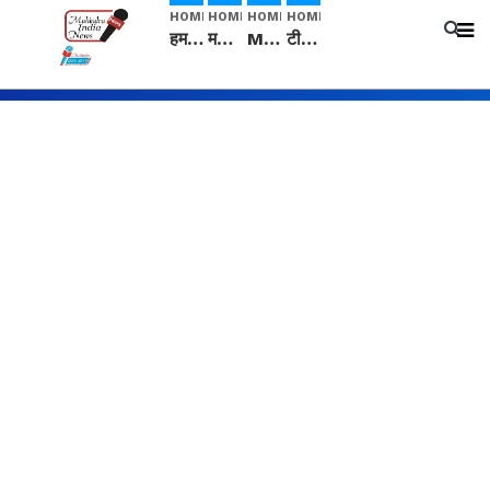
HOME
HOME
HOME
HOME
हम सनातनी..." सांसद kangana Ranaut से क्या बोली लड़की? Viral Jantar-Mantar | CJP protest
मनीषा हत्याकांड: हत्या, आत्महत्या या कोई बड़ा राज? | Full Story | Josh Haryana
Mangalsutra: हिंदू धर्म में शादी के बाद मंगलसूत्र क्यों पहनती है महिलाएं, किसने शुरु की ये परंपरा
टीम बीकेई ने एग्रीकल्चर ग्रेड की यूरिया खाद गट्टों में बदलकर टेक्निकल ग्रेड में बेचने वालों पर करवाई कार्रवाई: लखविंदर सिंह औलख