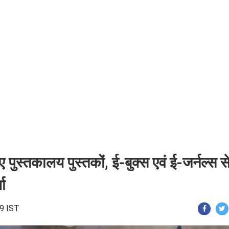
पुस्तकालय पुस्तकों, ई-बुक्स एवं ई-जर्नल्स स
चा
09 IST