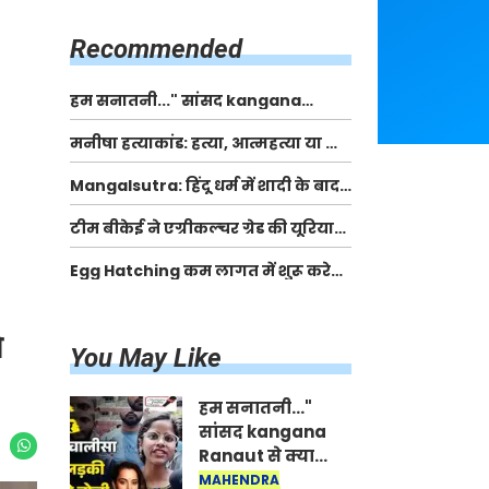
किसानों को मिलेगी 70 % तक सहायता
राशि
Recommended
हम सनातनी..." सांसद kangana
Ranaut से क्या बोली लड़की? Viral
मनीषा हत्याकांड: हत्या, आत्महत्या या कोई बड़ा राज?
Jantar-Mantar | CJP protest
| Full Story | Josh Haryana
Mangalsutra: हिंदू धर्म में शादी के बाद
मंगलसूत्र क्यों पहनती है महिलाएं, किसने
टीम बीकेई ने एग्रीकल्चर ग्रेड की यूरिया
शुरु की ये परंपरा
खाद गट्टों में बदलकर टेक्निकल ग्रेड में
Egg Hatching कम लागत में शुरू करे
बेचने वालों पर करवाई कार्रवाई:
नया बिजनेस। 17 हजार रुपए से शुरू करे।
लखविंदर सिंह औलख
Egg Hatching Machine
े
You May Like
हम सनातनी..."
सांसद kangana
Ranaut से क्या
बोली लड़की? Viral
MAHENDRA