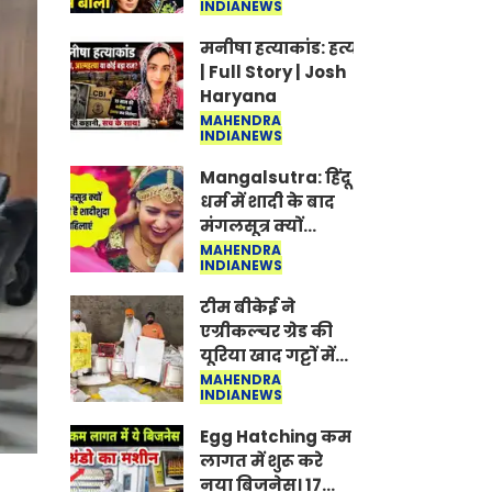
INDIANEWS
Jantar-Mantar |
CJP protest
मनीषा हत्याकांड: हत्या, आत्महत्या या क
| Full Story | Josh
Haryana
MAHENDRA
INDIANEWS
Mangalsutra: हिंदू
धर्म में शादी के बाद
मंगलसूत्र क्यों
पहनती है महिलाएं,
MAHENDRA
INDIANEWS
किसने शुरु की ये
परंपरा
टीम बीकेई ने
एग्रीकल्चर ग्रेड की
यूरिया खाद गट्टों में
बदलकर टेक्निकल
MAHENDRA
INDIANEWS
ग्रेड में बेचने वालों पर
करवाई कार्रवाई:
Egg Hatching कम
लखविंदर सिंह
लागत में शुरू करे
औलख
नया बिजनेस। 17