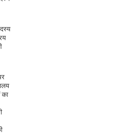
सदस्य
रिय
ी
पर
कालय
ं का
ी
की