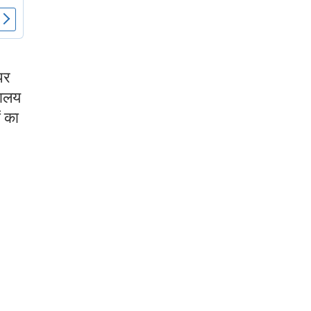
पर
कालय
ं का