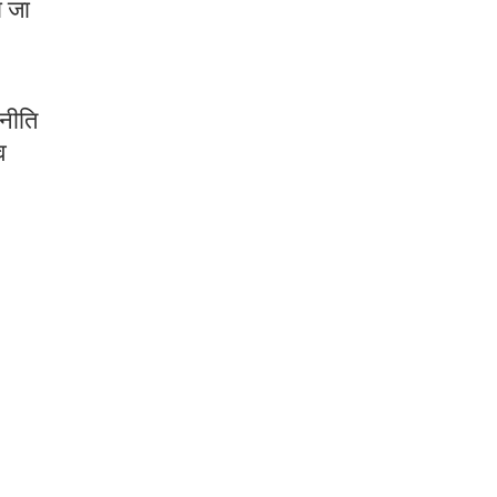
ा जा
 नीति
व