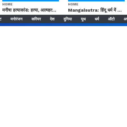
HOME
HOME
मनीषा हत्याकांड: हत्या, आत्महत्या या कोई बड़ा राज? | Full Story | Josh Haryana
Mangalsutra: हिंदू धर्म में शादी के बाद मंगलसूत्र क्यों पहनती है महिलाएं, किसने शुरु की ये परंपरा
्ट
मनोरंजन
करियर
देश
दुनिया
यूथ
धर्म
ऑटो
अ