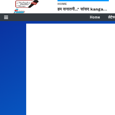
HOME
हम सनातनी..." सांसद kangana Ranaut से क्या बोली लड़की? Viral Jantar-Mantar | CJP protest
Home
लेटेस