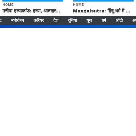
HOME
HOME
मनीषा हत्याकांड: हत्या, आत्महत्या या कोई बड़ा राज? | Full Story | Josh Haryana
Mangalsutra: हिंदू धर्म में शादी के बाद मंगलसूत्र क्यों पहनती है महिलाएं, किसने शुरु की ये परंपरा
्ट
मनोरंजन
करियर
देश
दुनिया
यूथ
धर्म
ऑटो
अ