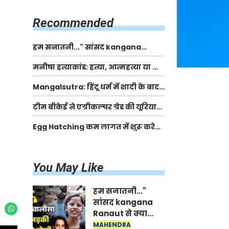
किसानों को मिलेगी 70 % तक सहायता
राशि
Recommended
हम सनातनी..." सांसद kangana
Ranaut से क्या बोली लड़की? Viral
मनीषा हत्याकांड: हत्या, आत्महत्या या कोई बड़ा राज?
Jantar-Mantar | CJP protest
| Full Story | Josh Haryana
Mangalsutra: हिंदू धर्म में शादी के बाद
मंगलसूत्र क्यों पहनती है महिलाएं, किसने
टीम बीकेई ने एग्रीकल्चर ग्रेड की यूरिया
शुरु की ये परंपरा
खाद गट्टों में बदलकर टेक्निकल ग्रेड में
Egg Hatching कम लागत में शुरू करे
बेचने वालों पर करवाई कार्रवाई:
नया बिजनेस। 17 हजार रुपए से शुरू करे।
लखविंदर सिंह औलख
Egg Hatching Machine
You May Like
हम सनातनी..."
सांसद kangana
Ranaut से क्या
बोली लड़की? Viral
MAHENDRA