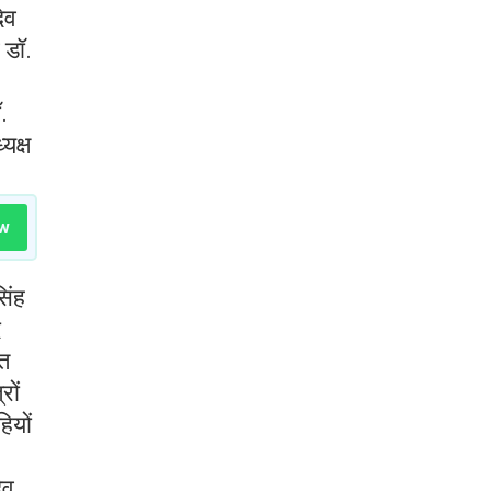
देव
 डॉ.
.
यक्ष
w
सिंह
द
ीत
रों
ियों
ैव