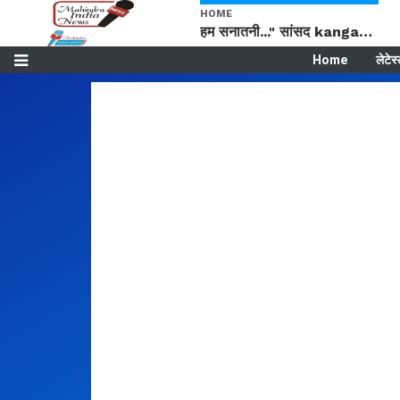
HOME
हम सनातनी..." सांसद kangana Ranaut से क्या बोली लड़की? Viral Jantar-Mantar | CJP protest
Home
लेटेस