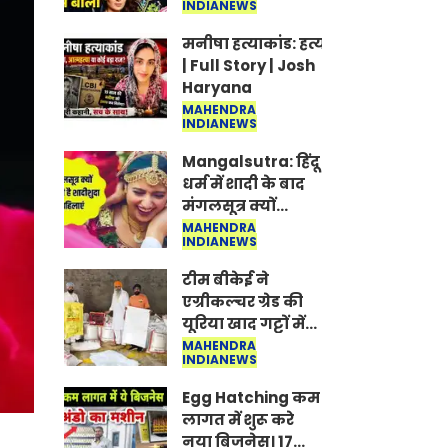
INDIANEWS
Jantar-Mantar |
CJP protest
मनीषा हत्याकांड: हत्या, आत्महत्या या क
| Full Story | Josh
Haryana
MAHENDRA
INDIANEWS
Mangalsutra: हिंदू
धर्म में शादी के बाद
मंगलसूत्र क्यों
पहनती है महिलाएं,
MAHENDRA
INDIANEWS
किसने शुरु की ये
परंपरा
टीम बीकेई ने
एग्रीकल्चर ग्रेड की
यूरिया खाद गट्टों में
बदलकर टेक्निकल
MAHENDRA
INDIANEWS
ग्रेड में बेचने वालों पर
करवाई कार्रवाई:
Egg Hatching कम
लखविंदर सिंह
लागत में शुरू करे
औलख
नया बिजनेस। 17