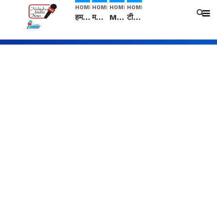
HOME
HOME
HOME
HOME
हम सनातनी..." सांसद kangana Ranaut से क्या बोली लड़की? Viral Jantar-Mantar | CJP protest
मनीषा हत्याकांड: हत्या, आत्महत्या या कोई बड़ा राज? | Full Story | Josh Haryana
Mangalsutra: हिंदू धर्म में शादी के बाद मंगलसूत्र क्यों पहनती है महिलाएं, किसने शुरु की ये परंपरा
टीम बीकेई ने एग्रीकल्चर ग्रेड की यूरिया खाद गट्टों में बदलकर टेक्निकल ग्रेड में बेचने वालों पर करवाई कार्रवाई: लखविंदर सिंह औलख