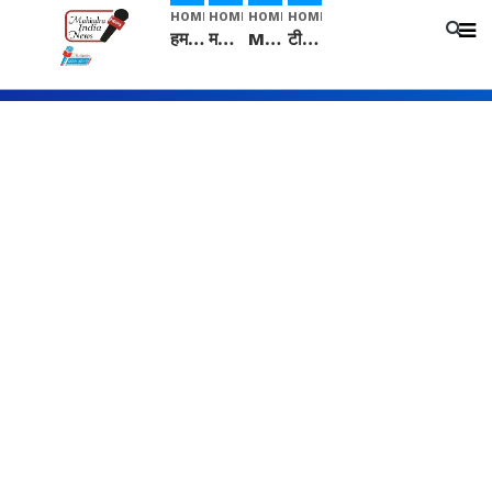
HOME
HOME
HOME
HOME
हम सनातनी..." सांसद kangana Ranaut से क्या बोली लड़की? Viral Jantar-Mantar | CJP protest
मनीषा हत्याकांड: हत्या, आत्महत्या या कोई बड़ा राज? | Full Story | Josh Haryana
Mangalsutra: हिंदू धर्म में शादी के बाद मंगलसूत्र क्यों पहनती है महिलाएं, किसने शुरु की ये परंपरा
टीम बीकेई ने एग्रीकल्चर ग्रेड की यूरिया खाद गट्टों में बदलकर टेक्निकल ग्रेड में बेचने वालों पर करवाई कार्रवाई: लखविंदर सिंह औलख