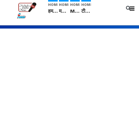
HOME
HOME
HOME
HOME
हम सनातनी..." सांसद kangana Ranaut से क्या बोली लड़की? Viral Jantar-Mantar | CJP protest
मनीषा हत्याकांड: हत्या, आत्महत्या या कोई बड़ा राज? | Full Story | Josh Haryana
Mangalsutra: हिंदू धर्म में शादी के बाद मंगलसूत्र क्यों पहनती है महिलाएं, किसने शुरु की ये परंपरा
टीम बीकेई ने एग्रीकल्चर ग्रेड की यूरिया खाद गट्टों में बदलकर टेक्निकल ग्रेड में बेचने वालों पर करवाई कार्रवाई: लखविंदर सिंह औलख