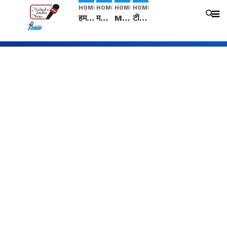
HOME
HOME
HOME
HOME
हम सनातनी..." सांसद kangana Ranaut से क्या बोली लड़की? Viral Jantar-Mantar | CJP protest
मनीषा हत्याकांड: हत्या, आत्महत्या या कोई बड़ा राज? | Full Story | Josh Haryana
Mangalsutra: हिंदू धर्म में शादी के बाद मंगलसूत्र क्यों पहनती है महिलाएं, किसने शुरु की ये परंपरा
टीम बीकेई ने एग्रीकल्चर ग्रेड की यूरिया खाद गट्टों में बदलकर टेक्निकल ग्रेड में बेचने वालों पर करवाई कार्रवाई: लखविंदर सिंह औलख