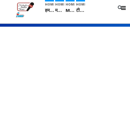
HOME
HOME
HOME
HOME
हम सनातनी..." सांसद kangana Ranaut से क्या बोली लड़की? Viral Jantar-Mantar | CJP protest
मनीषा हत्याकांड: हत्या, आत्महत्या या कोई बड़ा राज? | Full Story | Josh Haryana
Mangalsutra: हिंदू धर्म में शादी के बाद मंगलसूत्र क्यों पहनती है महिलाएं, किसने शुरु की ये परंपरा
टीम बीकेई ने एग्रीकल्चर ग्रेड की यूरिया खाद गट्टों में बदलकर टेक्निकल ग्रेड में बेचने वालों पर करवाई कार्रवाई: लखविंदर सिंह औलख