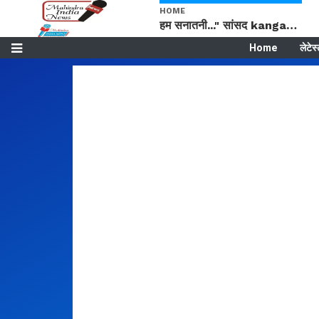
HOME
हम सनातनी..." सांसद kangana Ranaut से क्या बोली लड़की? Viral Jantar-Mantar | CJP protest
Home
लेटेस