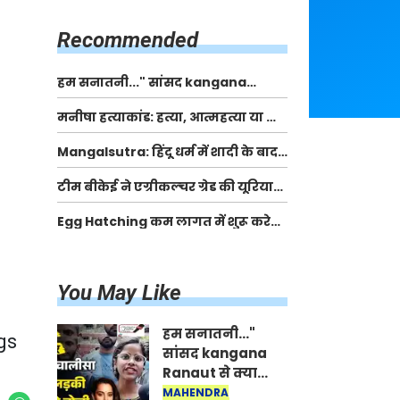
किसानों को मिलेगी 70 % तक सहायता
राशि
Recommended
हम सनातनी..." सांसद kangana
Ranaut से क्या बोली लड़की? Viral
मनीषा हत्याकांड: हत्या, आत्महत्या या कोई बड़ा राज?
Jantar-Mantar | CJP protest
| Full Story | Josh Haryana
Mangalsutra: हिंदू धर्म में शादी के बाद
मंगलसूत्र क्यों पहनती है महिलाएं, किसने
टीम बीकेई ने एग्रीकल्चर ग्रेड की यूरिया
शुरु की ये परंपरा
खाद गट्टों में बदलकर टेक्निकल ग्रेड में
Egg Hatching कम लागत में शुरू करे
बेचने वालों पर करवाई कार्रवाई:
नया बिजनेस। 17 हजार रुपए से शुरू करे।
लखविंदर सिंह औलख
Egg Hatching Machine
You May Like
हम सनातनी..."
gs
सांसद kangana
Ranaut से क्या
बोली लड़की? Viral
MAHENDRA