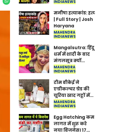
INDIANEWS
Jantar-Mantar |
CJP protest
मनीषा हत्याकांड: हत्या, आत्महत्या या क
| Full Story | Josh
Haryana
MAHENDRA
INDIANEWS
Mangalsutra: हिंदू
धर्म में शादी के बाद
मंगलसूत्र क्यों
पहनती है महिलाएं,
MAHENDRA
INDIANEWS
किसने शुरु की ये
परंपरा
टीम बीकेई ने
एग्रीकल्चर ग्रेड की
यूरिया खाद गट्टों में
बदलकर टेक्निकल
MAHENDRA
INDIANEWS
ग्रेड में बेचने वालों पर
करवाई कार्रवाई:
Egg Hatching कम
लखविंदर सिंह
लागत में शुरू करे
औलख
नया बिजनेस। 17