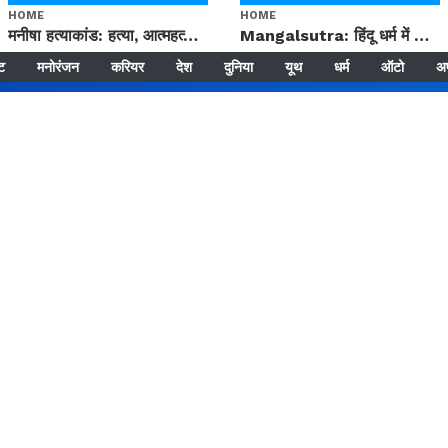
HOME
HOME
मनीषा हत्याकांड: हत्या, आत्महत्या या कोई बड़ा राज? | Full Story | Josh Haryana
Mangalsutra: हिंदू धर्म में शादी के बाद मंगलसूत्र क्यों पहनती है महिलाएं, किसने शुरु की ये परंपरा
्ट
मनोरंजन
करियर
देश
दुनिया
यूथ
धर्म
ऑटो
अ