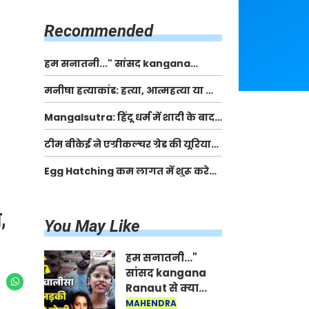
किसानों को मिलेगी 70 % तक सहायता
राशि
Recommended
हम सनातनी..." सांसद kangana
Ranaut से क्या बोली लड़की? Viral
मनीषा हत्याकांड: हत्या, आत्महत्या या कोई बड़ा राज?
Jantar-Mantar | CJP protest
| Full Story | Josh Haryana
Mangalsutra: हिंदू धर्म में शादी के बाद
मंगलसूत्र क्यों पहनती है महिलाएं, किसने
टीम बीकेई ने एग्रीकल्चर ग्रेड की यूरिया
शुरु की ये परंपरा
खाद गट्टों में बदलकर टेक्निकल ग्रेड में
Egg Hatching कम लागत में शुरू करे
बेचने वालों पर करवाई कार्रवाई:
नया बिजनेस। 17 हजार रुपए से शुरू करे।
लखविंदर सिंह औलख
Egg Hatching Machine
,
You May Like
हम सनातनी..."
सांसद kangana
Ranaut से क्या
बोली लड़की? Viral
MAHENDRA