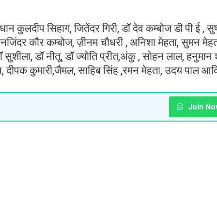
कुलदीप सिहाग, जितेंदर गिरी, डॉ देव कम्बोज डी पी ई , सुष्
 मनजिंदर कौर कम्बोज, ज़ीनम चौधरी , अनिशा मेहता, सुमन मेहत
सुशीला, डॉ नीतू, डॉ ज्योति प्रीत,अंकु , सोहन लाल, हनुमान शर
ष, दीपक कुमारी,जैमल, साहिब सिंह ,रमन मेहता, उदय पाल आद
Join No