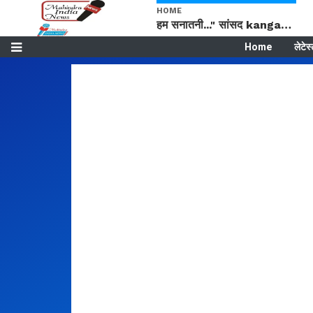
HOME
हम सनातनी..." सांसद kangana Ranaut से क्या बोली लड़की? Viral Jantar-Mantar | CJP protest
Home
लेटेस