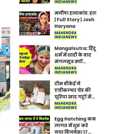
INDIANEWS
Jantar-Mantar |
CJP protest
मनीषा हत्याकांड: हत्या, आत्महत्या या क
| Full Story | Josh
Haryana
MAHENDRA
INDIANEWS
Mangalsutra: हिंदू
धर्म में शादी के बाद
मंगलसूत्र क्यों
पहनती है महिलाएं,
MAHENDRA
INDIANEWS
किसने शुरु की ये
परंपरा
टीम बीकेई ने
एग्रीकल्चर ग्रेड की
यूरिया खाद गट्टों में
बदलकर टेक्निकल
MAHENDRA
INDIANEWS
ग्रेड में बेचने वालों पर
करवाई कार्रवाई:
Egg Hatching कम
लखविंदर सिंह
लागत में शुरू करे
औलख
नया बिजनेस। 17