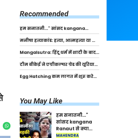
किसानों को मिलेगी 70 % तक सहायता
राशि
Recommended
हम सनातनी..." सांसद kangana
Ranaut से क्या बोली लड़की? Viral
मनीषा हत्याकांड: हत्या, आत्महत्या या कोई बड़ा राज?
Jantar-Mantar | CJP protest
| Full Story | Josh Haryana
Mangalsutra: हिंदू धर्म में शादी के बाद
मंगलसूत्र क्यों पहनती है महिलाएं, किसने
टीम बीकेई ने एग्रीकल्चर ग्रेड की यूरिया
शुरु की ये परंपरा
खाद गट्टों में बदलकर टेक्निकल ग्रेड में
Egg Hatching कम लागत में शुरू करे
बेचने वालों पर करवाई कार्रवाई:
नया बिजनेस। 17 हजार रुपए से शुरू करे।
लखविंदर सिंह औलख
Egg Hatching Machine
े
You May Like
हम सनातनी..."
सांसद kangana
Ranaut से क्या
बोली लड़की? Viral
MAHENDRA