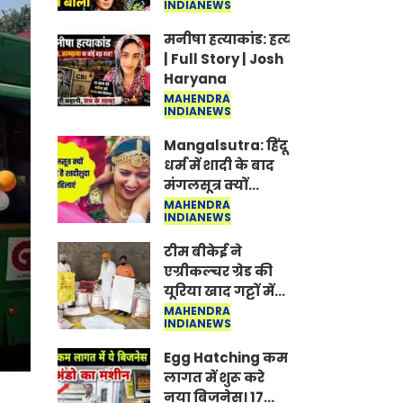
INDIANEWS
Jantar-Mantar |
CJP protest
मनीषा हत्याकांड: हत्या, आत्महत्या या क
| Full Story | Josh
Haryana
MAHENDRA
INDIANEWS
Mangalsutra: हिंदू
धर्म में शादी के बाद
मंगलसूत्र क्यों
पहनती है महिलाएं,
MAHENDRA
INDIANEWS
किसने शुरु की ये
परंपरा
टीम बीकेई ने
एग्रीकल्चर ग्रेड की
यूरिया खाद गट्टों में
बदलकर टेक्निकल
MAHENDRA
INDIANEWS
ग्रेड में बेचने वालों पर
करवाई कार्रवाई:
Egg Hatching कम
लखविंदर सिंह
लागत में शुरू करे
औलख
नया बिजनेस। 17