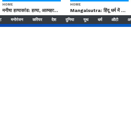
HOME
HOME
मनीषा हत्याकांड: हत्या, आत्महत्या या कोई बड़ा राज? | Full Story | Josh Haryana
Mangalsutra: हिंदू धर्म में शादी के बाद मंगलसूत्र क्यों पहनती है महिलाएं, किसने शुरु की ये परंपरा
्ट
मनोरंजन
करियर
देश
दुनिया
यूथ
धर्म
ऑटो
अ