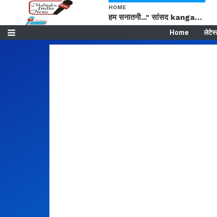
HOME
हम सनातनी..." सांसद kangana Ranaut से क्या बोली लड़की? Viral Jantar-Mantar | CJP protest
Home
लेटेस