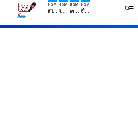
HOME
HOME
HOME
HOME
हम सनातनी..." सांसद kangana Ranaut से क्या बोली लड़की? Viral Jantar-Mantar | CJP protest
मनीषा हत्याकांड: हत्या, आत्महत्या या कोई बड़ा राज? | Full Story | Josh Haryana
Mangalsutra: हिंदू धर्म में शादी के बाद मंगलसूत्र क्यों पहनती है महिलाएं, किसने शुरु की ये परंपरा
टीम बीकेई ने एग्रीकल्चर ग्रेड की यूरिया खाद गट्टों में बदलकर टेक्निकल ग्रेड में बेचने वालों पर करवाई कार्रवाई: लखविंदर सिंह औलख