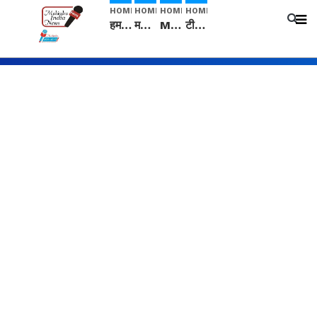
HOME
HOME
HOME
HOME
हम सनातनी..." सांसद kangana Ranaut से क्या बोली लड़की? Viral Jantar-Mantar | CJP protest
मनीषा हत्याकांड: हत्या, आत्महत्या या कोई बड़ा राज? | Full Story | Josh Haryana
Mangalsutra: हिंदू धर्म में शादी के बाद मंगलसूत्र क्यों पहनती है महिलाएं, किसने शुरु की ये परंपरा
टीम बीकेई ने एग्रीकल्चर ग्रेड की यूरिया खाद गट्टों में बदलकर टेक्निकल ग्रेड में बेचने वालों पर करवाई कार्रवाई: लखविंदर सिंह औलख