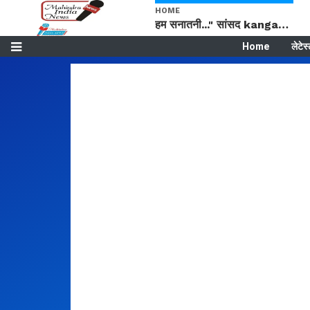
HOME
हम सनातनी..." सांसद kangana Ranaut से क्या बोली लड़की? Viral Jantar-Mantar | CJP protest
Home
लेटेस