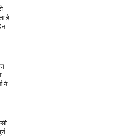
से
ा है
दिन
ित
ण
 में
िसी
र्ण