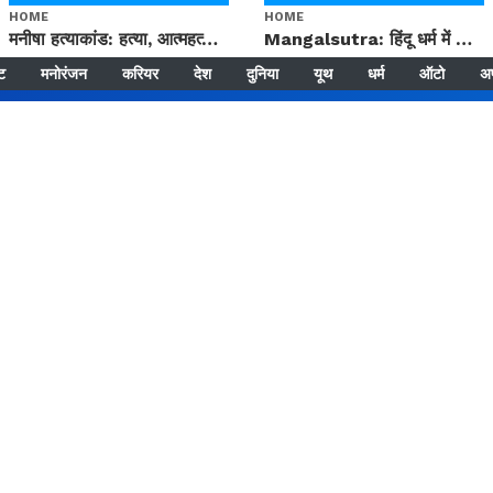
HOME
HOME
मनीषा हत्याकांड: हत्या, आत्महत्या या कोई बड़ा राज? | Full Story | Josh Haryana
Mangalsutra: हिंदू धर्म में शादी के बाद मंगलसूत्र क्यों पहनती है महिलाएं, किसने शुरु की ये परंपरा
्ट
मनोरंजन
करियर
देश
दुनिया
यूथ
धर्म
ऑटो
अ