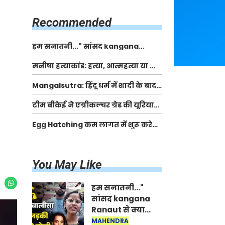
किसानों को मिलेगी 70 % तक सहायता
राशि
Recommended
हम सनातनी..." सांसद kangana
Ranaut से क्या बोली लड़की? Viral
मनीषा हत्याकांड: हत्या, आत्महत्या या कोई बड़ा राज?
Jantar-Mantar | CJP protest
| Full Story | Josh Haryana
Mangalsutra: हिंदू धर्म में शादी के बाद
मंगलसूत्र क्यों पहनती है महिलाएं, किसने
टीम बीकेई ने एग्रीकल्चर ग्रेड की यूरिया
शुरु की ये परंपरा
खाद गट्टों में बदलकर टेक्निकल ग्रेड में
Egg Hatching कम लागत में शुरू करे
बेचने वालों पर करवाई कार्रवाई:
नया बिजनेस। 17 हजार रुपए से शुरू करे।
लखविंदर सिंह औलख
Egg Hatching Machine
You May Like
हम सनातनी..."
सांसद kangana
Ranaut से क्या
बोली लड़की? Viral
MAHENDRA