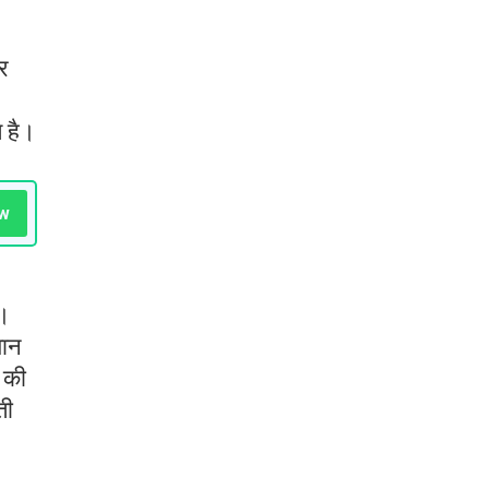
र
े है।
w
 ।
यान
न की
ती