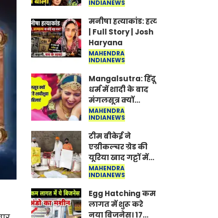
INDIANEWS
Jantar-Mantar |
CJP protest
मनीषा हत्याकांड: हत्या, आत्महत्या या क
| Full Story | Josh
Haryana
MAHENDRA
INDIANEWS
Mangalsutra: हिंदू
धर्म में शादी के बाद
मंगलसूत्र क्यों
पहनती है महिलाएं,
MAHENDRA
INDIANEWS
किसने शुरु की ये
परंपरा
टीम बीकेई ने
एग्रीकल्चर ग्रेड की
यूरिया खाद गट्टों में
बदलकर टेक्निकल
MAHENDRA
INDIANEWS
ग्रेड में बेचने वालों पर
करवाई कार्रवाई:
Egg Hatching कम
लखविंदर सिंह
लागत में शुरू करे
औलख
नया बिजनेस। 17
वार