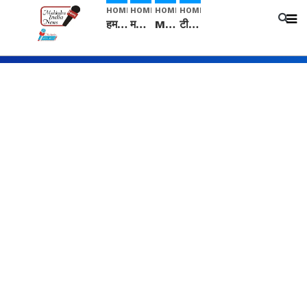
HOME
HOME
HOME
HOME
हम सनातनी..." सांसद kangana Ranaut से क्या बोली लड़की? Viral Jantar-Mantar | CJP protest
मनीषा हत्याकांड: हत्या, आत्महत्या या कोई बड़ा राज? | Full Story | Josh Haryana
Mangalsutra: हिंदू धर्म में शादी के बाद मंगलसूत्र क्यों पहनती है महिलाएं, किसने शुरु की ये परंपरा
टीम बीकेई ने एग्रीकल्चर ग्रेड की यूरिया खाद गट्टों में बदलकर टेक्निकल ग्रेड में बेचने वालों पर करवाई कार्रवाई: लखविंदर सिंह औलख