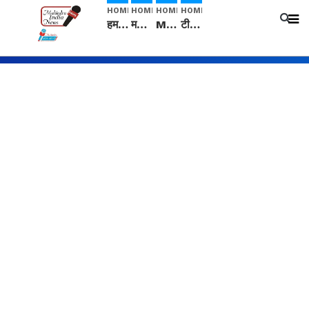
HOME
HOME
HOME
HOME
हम सनातनी..." सांसद kangana Ranaut से क्या बोली लड़की? Viral Jantar-Mantar | CJP protest
मनीषा हत्याकांड: हत्या, आत्महत्या या कोई बड़ा राज? | Full Story | Josh Haryana
Mangalsutra: हिंदू धर्म में शादी के बाद मंगलसूत्र क्यों पहनती है महिलाएं, किसने शुरु की ये परंपरा
टीम बीकेई ने एग्रीकल्चर ग्रेड की यूरिया खाद गट्टों में बदलकर टेक्निकल ग्रेड में बेचने वालों पर करवाई कार्रवाई: लखविंदर सिंह औलख