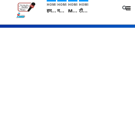
HOME
HOME
HOME
HOME
हम सनातनी..." सांसद kangana Ranaut से क्या बोली लड़की? Viral Jantar-Mantar | CJP protest
मनीषा हत्याकांड: हत्या, आत्महत्या या कोई बड़ा राज? | Full Story | Josh Haryana
Mangalsutra: हिंदू धर्म में शादी के बाद मंगलसूत्र क्यों पहनती है महिलाएं, किसने शुरु की ये परंपरा
टीम बीकेई ने एग्रीकल्चर ग्रेड की यूरिया खाद गट्टों में बदलकर टेक्निकल ग्रेड में बेचने वालों पर करवाई कार्रवाई: लखविंदर सिंह औलख