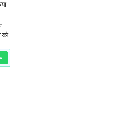
िया
ज
ि को
w