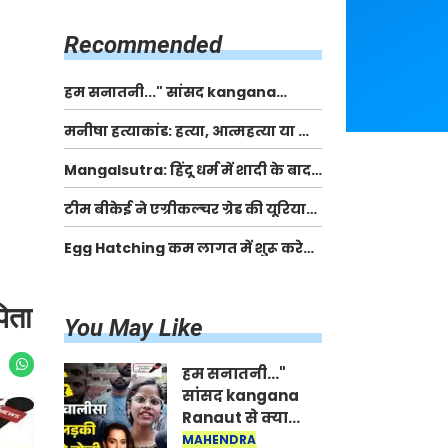
किसानों को मिलेगी 70 % तक सहायता
राशि
Recommended
हम सनातनी..." सांसद kangana
Ranaut से क्या बोली लड़की? Viral
मनीषा हत्याकांड: हत्या, आत्महत्या या कोई बड़ा राज?
Jantar-Mantar | CJP protest
| Full Story | Josh Haryana
Mangalsutra: हिंदू धर्म में शादी के बाद
मंगलसूत्र क्यों पहनती है महिलाएं, किसने
टीम बीकेई ने एग्रीकल्चर ग्रेड की यूरिया
शुरु की ये परंपरा
खाद गट्टों में बदलकर टेक्निकल ग्रेड में
Egg Hatching कम लागत में शुरू करे
बेचने वालों पर करवाई कार्रवाई:
नया बिजनेस। 17 हजार रुपए से शुरू करे।
लखविंदर सिंह औलख
Egg Hatching Machine
पिता
You May Like
हम सनातनी..."
सांसद kangana
Ranaut से क्या
बोली लड़की? Viral
MAHENDRA