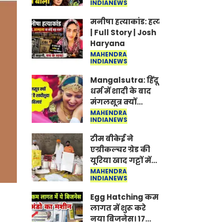
INDIANEWS
Jantar-Mantar |
CJP protest
मनीषा हत्याकांड: हत्या, आत्महत्या या क
| Full Story | Josh
Haryana
MAHENDRA
INDIANEWS
Mangalsutra: हिंदू
धर्म में शादी के बाद
मंगलसूत्र क्यों
पहनती है महिलाएं,
MAHENDRA
INDIANEWS
किसने शुरु की ये
परंपरा
टीम बीकेई ने
एग्रीकल्चर ग्रेड की
यूरिया खाद गट्टों में
बदलकर टेक्निकल
MAHENDRA
INDIANEWS
ग्रेड में बेचने वालों पर
करवाई कार्रवाई:
Egg Hatching कम
लखविंदर सिंह
लागत में शुरू करे
औलख
नया बिजनेस। 17