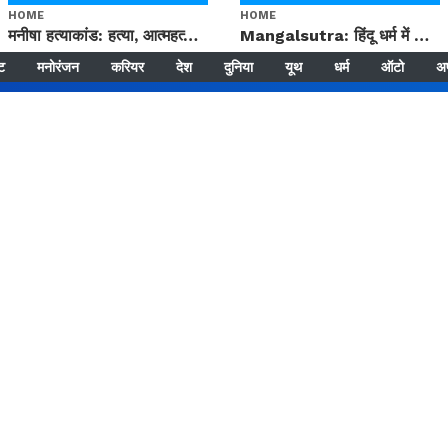
HOME
HOME
मनीषा हत्याकांड: हत्या, आत्महत्या या कोई बड़ा राज? | Full Story | Josh Haryana
Mangalsutra: हिंदू धर्म में शादी के बाद मंगलसूत्र क्यों पहनती है महिलाएं, किसने शुरु की ये परंपरा
्ट
मनोरंजन
करियर
देश
दुनिया
यूथ
धर्म
ऑटो
अ