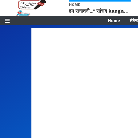
HOME
हम सनातनी..." सांसद kangana Ranaut से क्या बोली लड़की? Viral Jantar-Mantar | CJP protest
Home
लेटेस