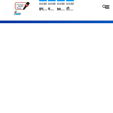
HOME
HOME
HOME
HOME
हम सनातनी..." सांसद kangana Ranaut से क्या बोली लड़की? Viral Jantar-Mantar | CJP protest
मनीषा हत्याकांड: हत्या, आत्महत्या या कोई बड़ा राज? | Full Story | Josh Haryana
Mangalsutra: हिंदू धर्म में शादी के बाद मंगलसूत्र क्यों पहनती है महिलाएं, किसने शुरु की ये परंपरा
टीम बीकेई ने एग्रीकल्चर ग्रेड की यूरिया खाद गट्टों में बदलकर टेक्निकल ग्रेड में बेचने वालों पर करवाई कार्रवाई: लखविंदर सिंह औलख