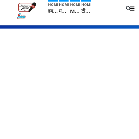
HOME
HOME
HOME
HOME
हम सनातनी..." सांसद kangana Ranaut से क्या बोली लड़की? Viral Jantar-Mantar | CJP protest
मनीषा हत्याकांड: हत्या, आत्महत्या या कोई बड़ा राज? | Full Story | Josh Haryana
Mangalsutra: हिंदू धर्म में शादी के बाद मंगलसूत्र क्यों पहनती है महिलाएं, किसने शुरु की ये परंपरा
टीम बीकेई ने एग्रीकल्चर ग्रेड की यूरिया खाद गट्टों में बदलकर टेक्निकल ग्रेड में बेचने वालों पर करवाई कार्रवाई: लखविंदर सिंह औलख