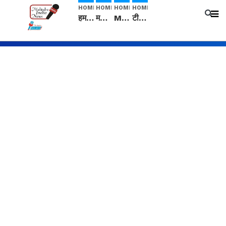
HOME
HOME
HOME
HOME
हम सनातनी..." सांसद kangana Ranaut से क्या बोली लड़की? Viral Jantar-Mantar | CJP protest
मनीषा हत्याकांड: हत्या, आत्महत्या या कोई बड़ा राज? | Full Story | Josh Haryana
Mangalsutra: हिंदू धर्म में शादी के बाद मंगलसूत्र क्यों पहनती है महिलाएं, किसने शुरु की ये परंपरा
टीम बीकेई ने एग्रीकल्चर ग्रेड की यूरिया खाद गट्टों में बदलकर टेक्निकल ग्रेड में बेचने वालों पर करवाई कार्रवाई: लखविंदर सिंह औलख