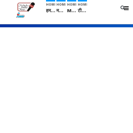
HOME
HOME
HOME
HOME
हम सनातनी..." सांसद kangana Ranaut से क्या बोली लड़की? Viral Jantar-Mantar | CJP protest
मनीषा हत्याकांड: हत्या, आत्महत्या या कोई बड़ा राज? | Full Story | Josh Haryana
Mangalsutra: हिंदू धर्म में शादी के बाद मंगलसूत्र क्यों पहनती है महिलाएं, किसने शुरु की ये परंपरा
टीम बीकेई ने एग्रीकल्चर ग्रेड की यूरिया खाद गट्टों में बदलकर टेक्निकल ग्रेड में बेचने वालों पर करवाई कार्रवाई: लखविंदर सिंह औलख