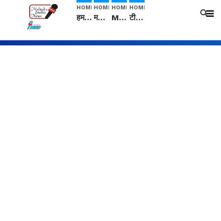
HOME
HOME
HOME
HOME
हम सनातनी..." सांसद kangana Ranaut से क्या बोली लड़की? Viral Jantar-Mantar | CJP protest
मनीषा हत्याकांड: हत्या, आत्महत्या या कोई बड़ा राज? | Full Story | Josh Haryana
Mangalsutra: हिंदू धर्म में शादी के बाद मंगलसूत्र क्यों पहनती है महिलाएं, किसने शुरु की ये परंपरा
टीम बीकेई ने एग्रीकल्चर ग्रेड की यूरिया खाद गट्टों में बदलकर टेक्निकल ग्रेड में बेचने वालों पर करवाई कार्रवाई: लखविंदर सिंह औलख