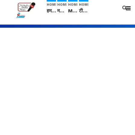
HOME
HOME
HOME
HOME
हम सनातनी..." सांसद kangana Ranaut से क्या बोली लड़की? Viral Jantar-Mantar | CJP protest
मनीषा हत्याकांड: हत्या, आत्महत्या या कोई बड़ा राज? | Full Story | Josh Haryana
Mangalsutra: हिंदू धर्म में शादी के बाद मंगलसूत्र क्यों पहनती है महिलाएं, किसने शुरु की ये परंपरा
टीम बीकेई ने एग्रीकल्चर ग्रेड की यूरिया खाद गट्टों में बदलकर टेक्निकल ग्रेड में बेचने वालों पर करवाई कार्रवाई: लखविंदर सिंह औलख