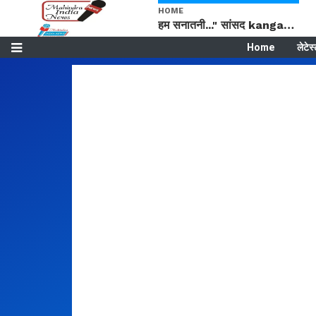
HOME
हम सनातनी..." सांसद kangana Ranaut से क्या बोली लड़की? Viral Jantar-Mantar | CJP protest
Home
लेटेस