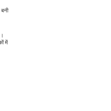
ा बनी
ै।
 में