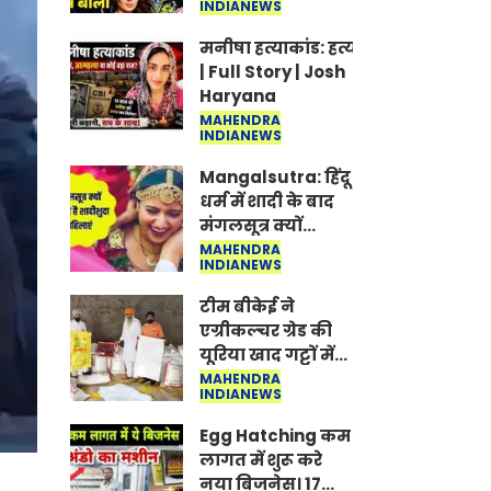
INDIANEWS
Jantar-Mantar |
CJP protest
मनीषा हत्याकांड: हत्या, आत्महत्या या क
| Full Story | Josh
Haryana
MAHENDRA
INDIANEWS
Mangalsutra: हिंदू
धर्म में शादी के बाद
मंगलसूत्र क्यों
पहनती है महिलाएं,
MAHENDRA
INDIANEWS
किसने शुरु की ये
परंपरा
टीम बीकेई ने
एग्रीकल्चर ग्रेड की
यूरिया खाद गट्टों में
बदलकर टेक्निकल
MAHENDRA
INDIANEWS
ग्रेड में बेचने वालों पर
करवाई कार्रवाई:
Egg Hatching कम
लखविंदर सिंह
लागत में शुरू करे
औलख
नया बिजनेस। 17