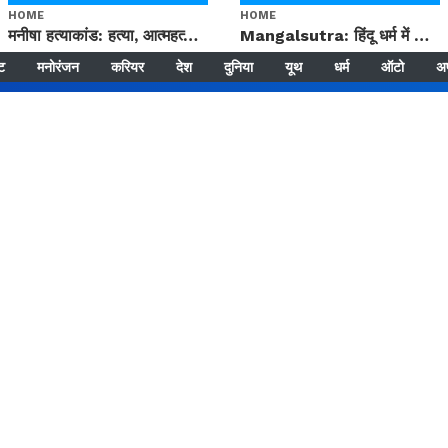
HOME
HOME
मनीषा हत्याकांड: हत्या, आत्महत्या या कोई बड़ा राज? | Full Story | Josh Haryana
Mangalsutra: हिंदू धर्म में शादी के बाद मंगलसूत्र क्यों पहनती है महिलाएं, किसने शुरु की ये परंपरा
्ट
मनोरंजन
करियर
देश
दुनिया
यूथ
धर्म
ऑटो
अ