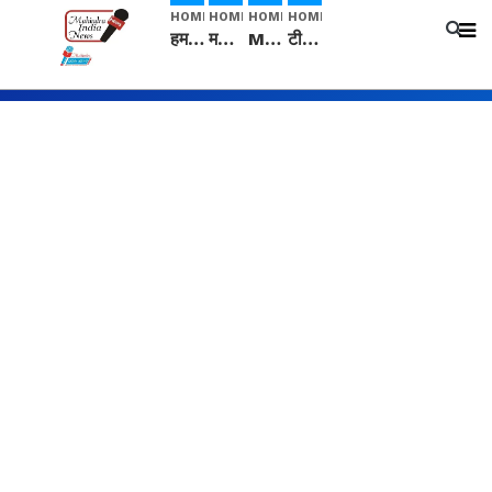
HOME
HOME
HOME
HOME
हम सनातनी..." सांसद kangana Ranaut से क्या बोली लड़की? Viral Jantar-Mantar | CJP protest
मनीषा हत्याकांड: हत्या, आत्महत्या या कोई बड़ा राज? | Full Story | Josh Haryana
Mangalsutra: हिंदू धर्म में शादी के बाद मंगलसूत्र क्यों पहनती है महिलाएं, किसने शुरु की ये परंपरा
टीम बीकेई ने एग्रीकल्चर ग्रेड की यूरिया खाद गट्टों में बदलकर टेक्निकल ग्रेड में बेचने वालों पर करवाई कार्रवाई: लखविंदर सिंह औलख