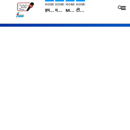
HOME
HOME
HOME
HOME
हम सनातनी..." सांसद kangana Ranaut से क्या बोली लड़की? Viral Jantar-Mantar | CJP protest
मनीषा हत्याकांड: हत्या, आत्महत्या या कोई बड़ा राज? | Full Story | Josh Haryana
Mangalsutra: हिंदू धर्म में शादी के बाद मंगलसूत्र क्यों पहनती है महिलाएं, किसने शुरु की ये परंपरा
टीम बीकेई ने एग्रीकल्चर ग्रेड की यूरिया खाद गट्टों में बदलकर टेक्निकल ग्रेड में बेचने वालों पर करवाई कार्रवाई: लखविंदर सिंह औलख