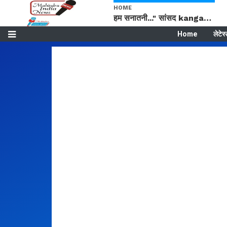
HOME
हम सनातनी..." सांसद kangana Ranaut से क्या बोली लड़की? Viral Jantar-Mantar | CJP protest
Home
लेटेस