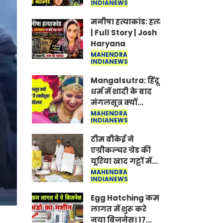
INDIANEWS
Jantar-Mantar |
CJP protest
मनीषा हत्याकांड: हत्या, आत्महत्या या क
| Full Story | Josh
Haryana
MAHENDRA
INDIANEWS
Mangalsutra: हिंदू
धर्म में शादी के बाद
मंगलसूत्र क्यों
पहनती है महिलाएं,
MAHENDRA
INDIANEWS
किसने शुरु की ये
परंपरा
टीम बीकेई ने
एग्रीकल्चर ग्रेड की
यूरिया खाद गट्टों में
बदलकर टेक्निकल
MAHENDRA
INDIANEWS
ग्रेड में बेचने वालों पर
करवाई कार्रवाई:
Egg Hatching कम
लखविंदर सिंह
लागत में शुरू करे
औलख
नया बिजनेस। 17