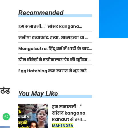
किसानों को मिलेगी 70 % तक सहायता
राशि
Recommended
हम सनातनी..." सांसद kangana
Ranaut से क्या बोली लड़की? Viral
मनीषा हत्याकांड: हत्या, आत्महत्या या कोई बड़ा राज?
Jantar-Mantar | CJP protest
| Full Story | Josh Haryana
Mangalsutra: हिंदू धर्म में शादी के बाद
मंगलसूत्र क्यों पहनती है महिलाएं, किसने
टीम बीकेई ने एग्रीकल्चर ग्रेड की यूरिया
शुरु की ये परंपरा
खाद गट्टों में बदलकर टेक्निकल ग्रेड में
Egg Hatching कम लागत में शुरू करे
बेचने वालों पर करवाई कार्रवाई:
नया बिजनेस। 17 हजार रुपए से शुरू करे।
लखविंदर सिंह औलख
Egg Hatching Machine
 ठंड
You May Like
हम सनातनी..."
सांसद kangana
Ranaut से क्या
बोली लड़की? Viral
MAHENDRA