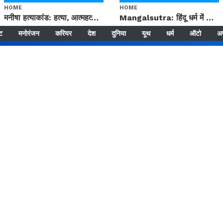
HOME
HOME
मनीषा हत्याकांड: हत्या, आत्महत्या या कोई बड़ा राज? | Full Story | Josh Haryana
Mangalsutra: हिंदू धर्म में शादी के बाद मंगलसूत्र क्यों पहनती है महिलाएं, किसने शुरु की ये परंपरा
्ट
मनोरंजन
करियर
देश
दुनिया
यूथ
धर्म
ऑटो
अ