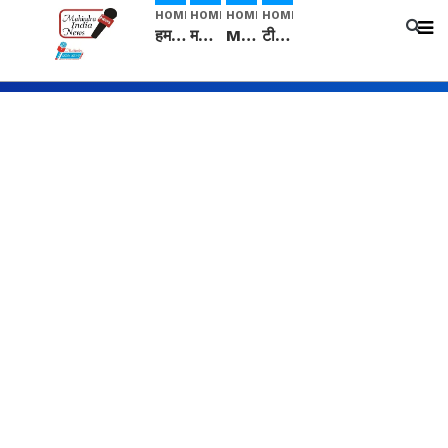
HOME
HOME
HOME
HOME
हम सनातनी..." सांसद kangana Ranaut से क्या बोली लड़की? Viral Jantar-Mantar | CJP protest
मनीषा हत्याकांड: हत्या, आत्महत्या या कोई बड़ा राज? | Full Story | Josh Haryana
Mangalsutra: हिंदू धर्म में शादी के बाद मंगलसूत्र क्यों पहनती है महिलाएं, किसने शुरु की ये परंपरा
टीम बीकेई ने एग्रीकल्चर ग्रेड की यूरिया खाद गट्टों में बदलकर टेक्निकल ग्रेड में बेचने वालों पर करवाई कार्रवाई: लखविंदर सिंह औलख