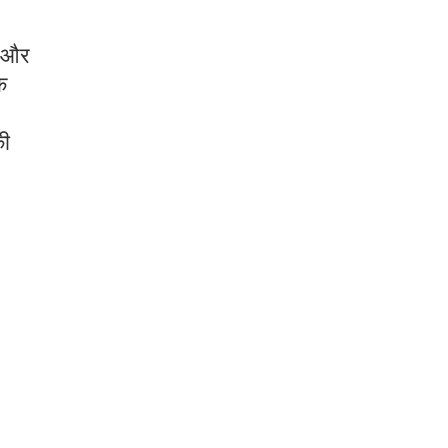
ोभ और
े
की