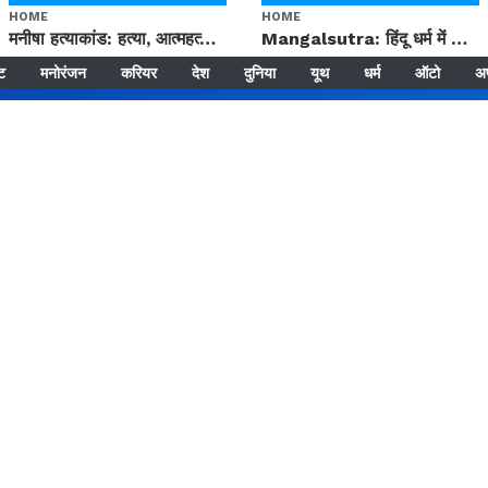
HOME
HOME
मनीषा हत्याकांड: हत्या, आत्महत्या या कोई बड़ा राज? | Full Story | Josh Haryana
Mangalsutra: हिंदू धर्म में शादी के बाद मंगलसूत्र क्यों पहनती है महिलाएं, किसने शुरु की ये परंपरा
्ट
मनोरंजन
करियर
देश
दुनिया
यूथ
धर्म
ऑटो
अ