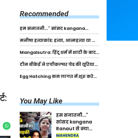
किसानों को मिलेगी 70 % तक सहायता
राशि
Recommended
हम सनातनी..." सांसद kangana
Ranaut से क्या बोली लड़की? Viral
मनीषा हत्याकांड: हत्या, आत्महत्या या कोई बड़ा राज?
Jantar-Mantar | CJP protest
| Full Story | Josh Haryana
Mangalsutra: हिंदू धर्म में शादी के बाद
मंगलसूत्र क्यों पहनती है महिलाएं, किसने
टीम बीकेई ने एग्रीकल्चर ग्रेड की यूरिया
शुरु की ये परंपरा
खाद गट्टों में बदलकर टेक्निकल ग्रेड में
Egg Hatching कम लागत में शुरू करे
बेचने वालों पर करवाई कार्रवाई:
नया बिजनेस। 17 हजार रुपए से शुरू करे।
लखविंदर सिंह औलख
Egg Hatching Machine
्ट:
You May Like
हम सनातनी..."
सांसद kangana
Ranaut से क्या
बोली लड़की? Viral
MAHENDRA