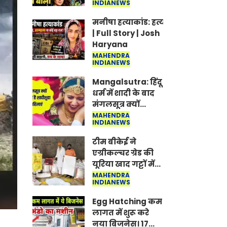
INDIANEWS
Jantar-Mantar |
CJP protest
मनीषा हत्याकांड: हत्या, आत्महत्या या क
| Full Story | Josh
Haryana
MAHENDRA
INDIANEWS
Mangalsutra: हिंदू
धर्म में शादी के बाद
मंगलसूत्र क्यों
पहनती है महिलाएं,
MAHENDRA
INDIANEWS
किसने शुरु की ये
परंपरा
टीम बीकेई ने
एग्रीकल्चर ग्रेड की
यूरिया खाद गट्टों में
बदलकर टेक्निकल
MAHENDRA
INDIANEWS
ग्रेड में बेचने वालों पर
करवाई कार्रवाई:
Egg Hatching कम
लखविंदर सिंह
लागत में शुरू करे
औलख
नया बिजनेस। 17