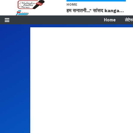
HOME
हम सनातनी..." सांसद kangana Ranaut से क्या बोली लड़की? Viral Jantar-Mantar | CJP protest
Home
लेटेस