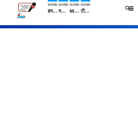
HOME
HOME
HOME
HOME
हम सनातनी..." सांसद kangana Ranaut से क्या बोली लड़की? Viral Jantar-Mantar | CJP protest
मनीषा हत्याकांड: हत्या, आत्महत्या या कोई बड़ा राज? | Full Story | Josh Haryana
Mangalsutra: हिंदू धर्म में शादी के बाद मंगलसूत्र क्यों पहनती है महिलाएं, किसने शुरु की ये परंपरा
टीम बीकेई ने एग्रीकल्चर ग्रेड की यूरिया खाद गट्टों में बदलकर टेक्निकल ग्रेड में बेचने वालों पर करवाई कार्रवाई: लखविंदर सिंह औलख