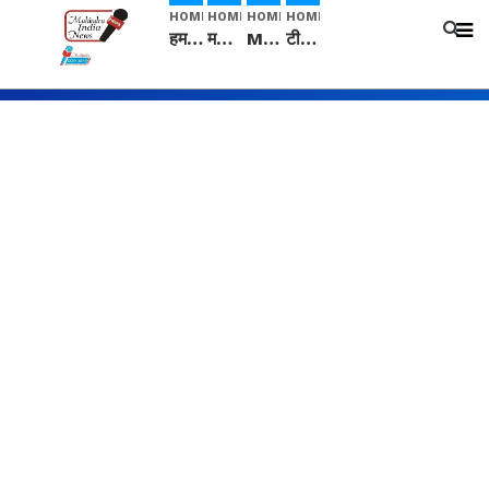
HOME
HOME
HOME
HOME
हम सनातनी..." सांसद kangana Ranaut से क्या बोली लड़की? Viral Jantar-Mantar | CJP protest
मनीषा हत्याकांड: हत्या, आत्महत्या या कोई बड़ा राज? | Full Story | Josh Haryana
Mangalsutra: हिंदू धर्म में शादी के बाद मंगलसूत्र क्यों पहनती है महिलाएं, किसने शुरु की ये परंपरा
टीम बीकेई ने एग्रीकल्चर ग्रेड की यूरिया खाद गट्टों में बदलकर टेक्निकल ग्रेड में बेचने वालों पर करवाई कार्रवाई: लखविंदर सिंह औलख