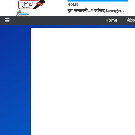
HOME
हम सनातनी..." सांसद kangana Ranaut से क्या बोली लड़की? Viral Jantar-Mantar | CJP protest
Home
लेटेस