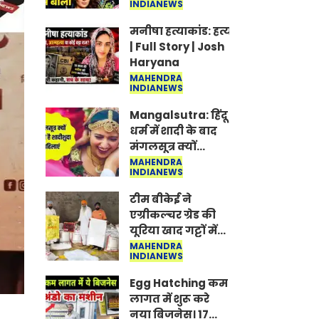
INDIANEWS
Jantar-Mantar |
CJP protest
मनीषा हत्याकांड: हत्या, आत्महत्या या क
| Full Story | Josh
Haryana
MAHENDRA
INDIANEWS
Mangalsutra: हिंदू
धर्म में शादी के बाद
मंगलसूत्र क्यों
पहनती है महिलाएं,
MAHENDRA
INDIANEWS
किसने शुरु की ये
परंपरा
टीम बीकेई ने
एग्रीकल्चर ग्रेड की
यूरिया खाद गट्टों में
बदलकर टेक्निकल
MAHENDRA
INDIANEWS
ग्रेड में बेचने वालों पर
करवाई कार्रवाई:
Egg Hatching कम
लखविंदर सिंह
लागत में शुरू करे
औलख
नया बिजनेस। 17