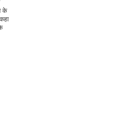
र
 के
 कहा
के