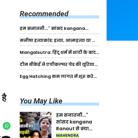
किसानों को मिलेगी 70 % तक सहायता
राशि
Recommended
हम सनातनी..." सांसद kangana
Ranaut से क्या बोली लड़की? Viral
मनीषा हत्याकांड: हत्या, आत्महत्या या कोई बड़ा राज?
Jantar-Mantar | CJP protest
| Full Story | Josh Haryana
Mangalsutra: हिंदू धर्म में शादी के बाद
मंगलसूत्र क्यों पहनती है महिलाएं, किसने
टीम बीकेई ने एग्रीकल्चर ग्रेड की यूरिया
शुरु की ये परंपरा
खाद गट्टों में बदलकर टेक्निकल ग्रेड में
Egg Hatching कम लागत में शुरू करे
बेचने वालों पर करवाई कार्रवाई:
नया बिजनेस। 17 हजार रुपए से शुरू करे।
लखविंदर सिंह औलख
Egg Hatching Machine
है
You May Like
हम सनातनी..."
सांसद kangana
Ranaut से क्या
बोली लड़की? Viral
MAHENDRA