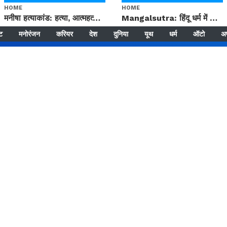
HOME
HOME
मनीषा हत्याकांड: हत्या, आत्महत्या या कोई बड़ा राज? | Full Story | Josh Haryana
Mangalsutra: हिंदू धर्म में शादी के बाद मंगलसूत्र क्यों पहनती है महिलाएं, किसने शुरु की ये परंपरा
्ट
मनोरंजन
करियर
देश
दुनिया
यूथ
धर्म
ऑटो
अ